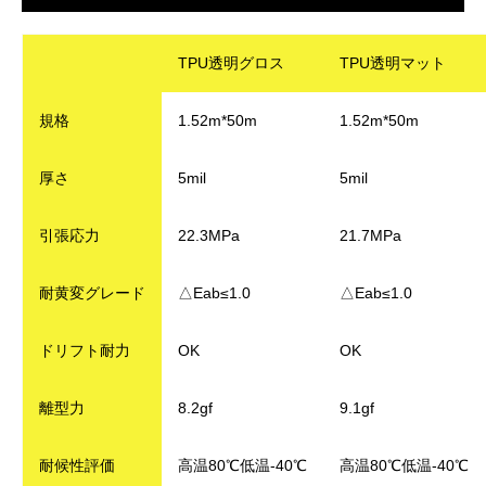
TPU透明グロス
TPU透明マット
規格
1.52m*50m
1.52m*50m
厚さ
5mil
5mil
引張応力
22.3MPa
21.7MPa
耐黄変グレード
△Eab≤1.0
△Eab≤1.0
ドリフト耐力
OK
OK
離型力
8.2gf
9.1gf
耐候性評価
高温80℃低温-40℃
高温80℃低温-40℃