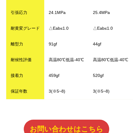
引張応力
24.1MPa
25.4MPa
耐黄変グレード
△Eab≤1.0
△Eab≤1.0
離型力
91gf
44gf
耐候性評価
高温80℃低温-40℃
高温80℃低温-40℃
接着力
459gf
520gf
保証年数
3(※5~8)
3(※5~8)
お問い合わせはこちら